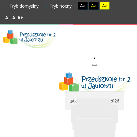
Aa
Aa
Aa
Tryb domyślny
Tryb nocny
A-
A
A+
Aktualności 2025 / 2026
Nasze prace
Grupa Biedroneczki
Grupa Mróweczki
Grupa Motylki
Grupa Pszczółki